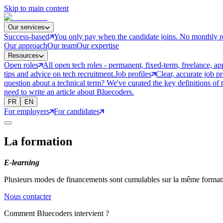
Skip to main content
Our services
Success-based
You only pay when the candidate joins. No monthly r
Our approach
Our team
Our expertise
Resources
Open roles
All open tech roles - permanent, fixed-term, freelance, ap
tips and advice on tech recruitment.
Job profiles
Clear, accurate job p
question about a technical term? We've curated the key definitions of 
need to write an article about Bluecoders.
FR
EN
For employers
For candidates
La formation
E-learning
Plusieurs modes de financements sont cumulables sur la même formati
Nous contacter
Comment Bluecoders intervient ?