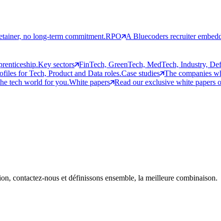
etainer, no long-term commitment.
RPO
A Bluecoders recruiter embedd
prenticeship.
Key sectors
FinTech, GreenTech, MedTech, Industry, Defen
rofiles for Tech, Product and Data roles.
Case studies
The companies who
the tech world for you.
White papers
Read our exclusive white papers on
on, contactez-nous et définissons ensemble, la meilleure combinaison.