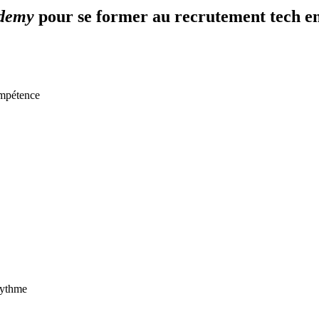
ademy
pour se former au recrutement tech en
ompétence
rythme