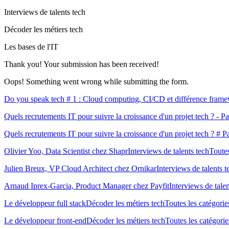
Interviews de talents tech
Décoder les métiers tech
Les bases de l'IT
Thank you! Your submission has been received!
Oops! Something went wrong while submitting the form.
Do you speak tech # 1 : Cloud computing, CI/CD et différence framewo
Quels recrutements IT pour suivre la croissance d'un projet tech ? - P
Quels recrutements IT pour suivre la croissance d'un projet tech ? # P
Olivier Yoo, Data Scientist chez ShaprInterviews de talents techToutes
Julien Breux, VP Cloud Architect chez OrnikarInterviews de talents t
Arnaud Iprex-Garcia, Product Manager chez PayfitInterviews de talent
Le développeur full stackDécoder les métiers techToutes les catégorie
Le développeur front-endDécoder les métiers techToutes les catégorie