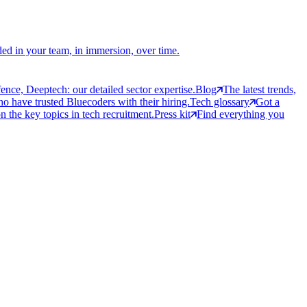
ed in your team, in immersion, over time.
ce, Deeptech: our detailed sector expertise.
Blog
The latest trends,
 have trusted Bluecoders with their hiring.
Tech glossary
Got a
 the key topics in tech recruitment.
Press kit
Find everything you